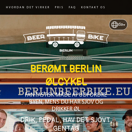
HVORDAN DET VIRKER
PRIS
FAQ
KONTAKT OS
da
BERØMT BERLIN
ØLCYKEL
FANTASTISK MÅDE AT UDFORDRE
BYEN, MENS DU HAR SJOV OG
DRIKKER ØL
DRIK, PEDAL, HAV DET SJOVT,
GENTAG