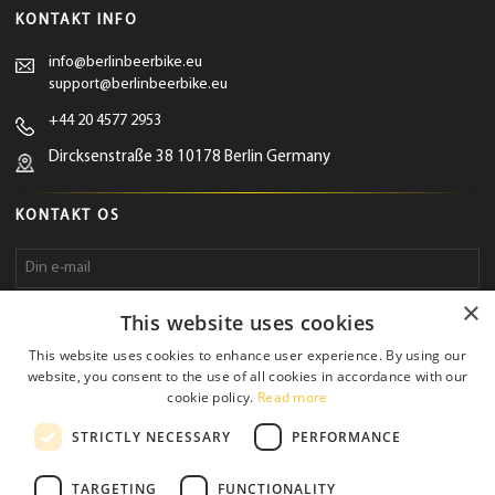
KONTAKT INFO
info@berlinbeerbike.eu
support@berlinbeerbike.eu
+44 20 4577 2953
Dircksenstraße 38 10178 Berlin Germany
KONTAKT OS
×
This website uses cookies
This website uses cookies to enhance user experience. By using our
website, you consent to the use of all cookies in accordance with our
cookie policy.
Read more
STRICTLY NECESSARY
PERFORMANCE
Send
TARGETING
FUNCTIONALITY
anmodning