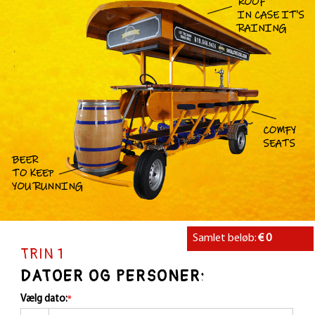
Samlet beløb:
€
0
TRIN 1
DATOER OG PERSONER:
Vælg dato:
*