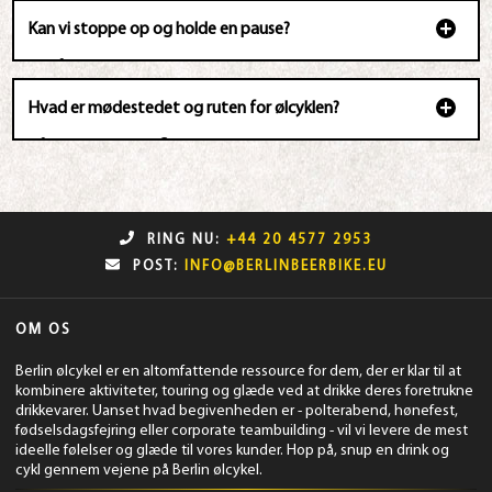
tilfælde af regn. Og vores cykeldesign gør det også muligt
at køre på den selv under snevejr.
Kan vi stoppe op og holde en pause?
Selvfølgelig, hvis du vil tage et billede eller se en
solnedgang og slappe af, så spørg bare din guide eller
chauffør, og de vil stoppe Beer Bike for en pause
Hvad er mødestedet og ruten for ølcyklen?
Afhentnings- og afleveringsstederne er sat til Köpenicker
Str. 11, 10997 Berlin, Tyskland. Du kan se mødestedet ved at
bruge følgende link:
Berlin Beer Bike Meeting Point.
Vi turnerer i Berlin-distrikterne, der passerer gennem Uber-
Arena, Wall Museum, Train Station East, Oberbaumbrücke-
RING NU:
+44 20 4577 2953
land, Oberbaumbrücke og andre lande.
POST:
INFO@BERLINBEERBIKE.EU
OM OS
Berlin ølcykel er en altomfattende ressource for dem, der er klar til at
kombinere aktiviteter, touring og glæde ved at drikke deres foretrukne
drikkevarer. Uanset hvad begivenheden er - polterabend, hønefest,
fødselsdagsfejring eller corporate teambuilding - vil vi levere de mest
ideelle følelser og glæde til vores kunder. Hop på, snup en drink og
cykl gennem vejene på Berlin ølcykel.